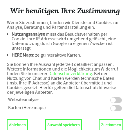
Stadt Apotheke Dietenheim
Wir benötigen Ihre Zustimmung
Wenn Sie zustimmen, binden wir Dienste und Cookies zur
Analyse, Beratung und Kartendarstellung ein.
Ihr Shop und Lieferservice
Nutzungsanalyse
misst das Besuchsverhalten per
Cookie. Ihre IP-Adresse wird umgehend gelöscht, eine
Datennutzung durch Google zu eigenen Zwecken ist
untersagt.
HERE Maps:
zeigt interaktive Karten.
für Dietenheim und Umgebung
Sie können Ihre Auswahl jederzeit detailliert anpassen.
Weitere Informationen und die Möglichkeit zum Widerruf
finden Sie in unserer
Datenschutzerklärung
. Bei der
Nutzung von Chat und Karten werden technische Daten
(insb. Ihre IP-Adresse) an die Anbieter übermittelt und
Cookies gesetzt. Hierfür gelten die Datenschutzhinweise
der jeweiligen Anbieter.
Adresse
Websiteanalyse
Karten (Here maps)
Königstr. 53
89165 Dietenheim
Ablehnen
Auswahl speichern
Zustimmen