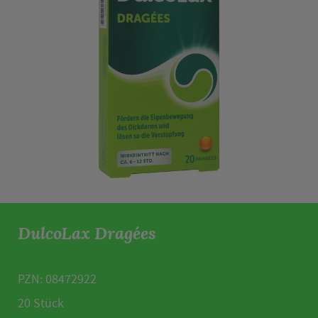
DulcoLax Dragées
PZN: 08472922
20 Stück